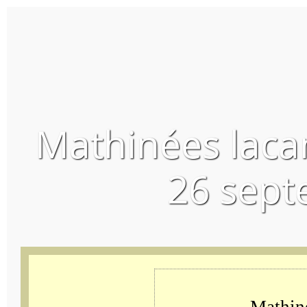
Mathinées laca
26 sept