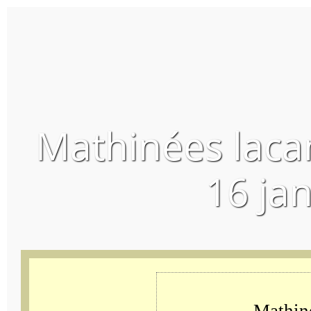
Mathinées laca
16 ja