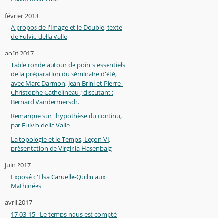
février 2018
A propos de l'Image et le Double, texte
de Fulvio della Valle
août 2017
Table ronde autour de points essentiels
de la préparation du séminaire d'été,
avec Marc Darmon, Jean Brini et Pierre-
Christophe Cathelineau ; discutant :
Bernard Vandermersch.
Remarque sur l'hypothèse du continu,
par Fulvio della Valle
La topologie et le Temps, Leçon VI,
présentation de Virginia Hasenbalg
juin 2017
Exposé d'Elsa Caruelle-Quilin aux
Mathinées
avril 2017
17-03-15 - Le temps nous est compté