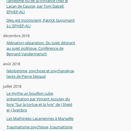
l’athéisme ou de la croyance chez le
Lacan de Causse, par Tom Dalzell.
EPHEP-ALI
Dieu est inconscient, Patrick Guyomard
à L'EPHEP-ALI
décembre 2018
Aliénation-séparation. Du sujet désirant
au sujet politique. Conférence de
Bernard Vandermersch
août 2018
Néologisme, psychose et psychanalyse,
texte de Pierre Ségaud
juillet 2018
Le mythe un bouillon cube,
présentation par Vincent Azoulay du
livre "Sur la tortue et la lyre" de J Sheid
er J Svenbro
Les Mathinées Lacaniennes à Marseille
Traumatisme psychique, traumatisme