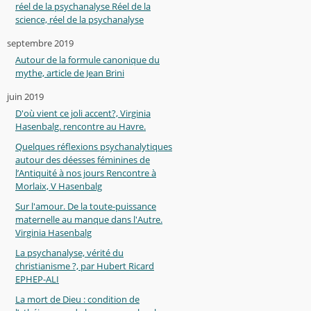
réel de la psychanalyse Réel de la
science, réel de la psychanalyse
septembre 2019
Autour de la formule canonique du
mythe, article de Jean Brini
juin 2019
D'où vient ce joli accent?, Virginia
Hasenbalg. rencontre au Havre.
Quelques réflexions psychanalytiques
autour des déesses féminines de
l’Antiquité à nos jours Rencontre à
Morlaix, V Hasenbalg
Sur l'amour. De la toute-puissance
maternelle au manque dans l'Autre.
Virginia Hasenbalg
La psychanalyse, vérité du
christianisme ?, par Hubert Ricard
EPHEP-ALI
La mort de Dieu : condition de