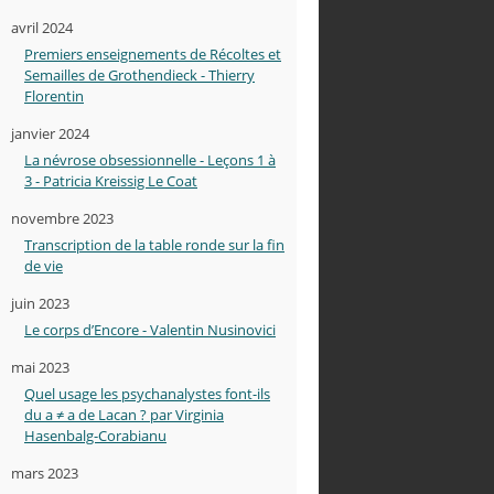
avril 2024
Premiers enseignements de Récoltes et
Semailles de Grothendieck - Thierry
Florentin
janvier 2024
La névrose obsessionnelle - Leçons 1 à
3 - Patricia Kreissig Le Coat
novembre 2023
Transcription de la table ronde sur la fin
de vie
juin 2023
Le corps d’Encore - Valentin Nusinovici
mai 2023
Quel usage les psychanalystes font-ils
du a ≠ a de Lacan ? par Virginia
Hasenbalg-Corabianu
mars 2023