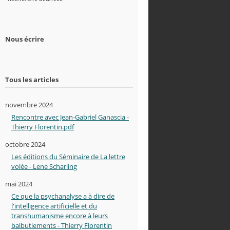
Nous écrire
Tous les articles
novembre 2024
Rencontre avec Jean-Gabriel Ganascia -
Thierry Florentin.pdf
octobre 2024
Les éditions du Séminaire de La lettre
volée - Lene Scharling
mai 2024
Ce que la psychanalyse a à dire de
l'intelligence artificielle et du
transhumanisme encore à leurs
balbutiements - Thierry Florentin