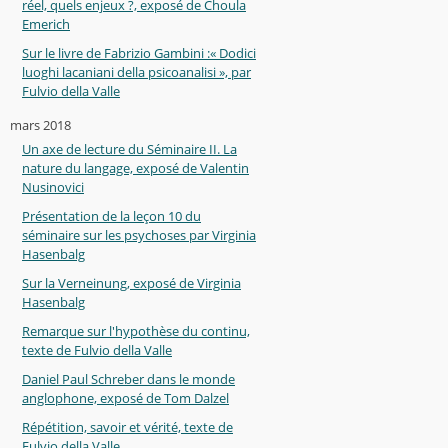
réel, quels enjeux ?, exposé de Choula
Emerich
Sur le livre de Fabrizio Gambini :« Dodici
luoghi lacaniani della psicoanalisi », par
Fulvio della Valle
mars 2018
Un axe de lecture du Séminaire II. La
nature du langage, exposé de Valentin
Nusinovici
Présentation de la leçon 10 du
séminaire sur les psychoses par Virginia
Hasenbalg
Sur la Verneinung, exposé de Virginia
Hasenbalg
Remarque sur l'hypothèse du continu,
texte de Fulvio della Valle
Daniel Paul Schreber dans le monde
anglophone, exposé de Tom Dalzel
Répétition, savoir et vérité, texte de
Fulvio della Valle