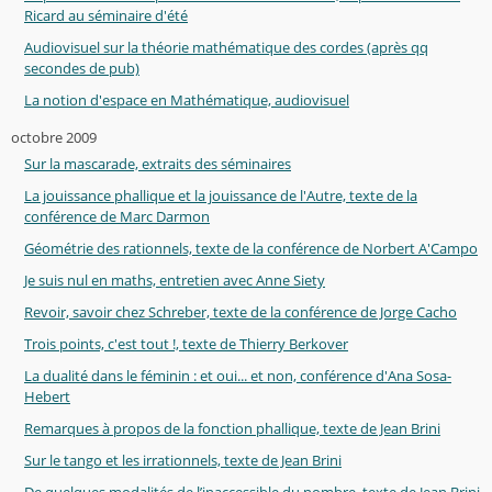
Ricard au séminaire d'été
Audiovisuel sur la théorie mathématique des cordes (après qq
secondes de pub)
La notion d'espace en Mathématique, audiovisuel
octobre 2009
Sur la mascarade, extraits des séminaires
La jouissance phallique et la jouissance de l'Autre, texte de la
conférence de Marc Darmon
Géométrie des rationnels, texte de la conférence de Norbert A'Campo
Je suis nul en maths, entretien avec Anne Siety
Revoir, savoir chez Schreber, texte de la conférence de Jorge Cacho
Trois points, c'est tout !, texte de Thierry Berkover
La dualité dans le féminin : et oui... et non, conférence d'Ana Sosa-
Hebert
Remarques à propos de la fonction phallique, texte de Jean Brini
Sur le tango et les irrationnels, texte de Jean Brini
De quelques modalités de l’inaccessible du nombre, texte de Jean Brini