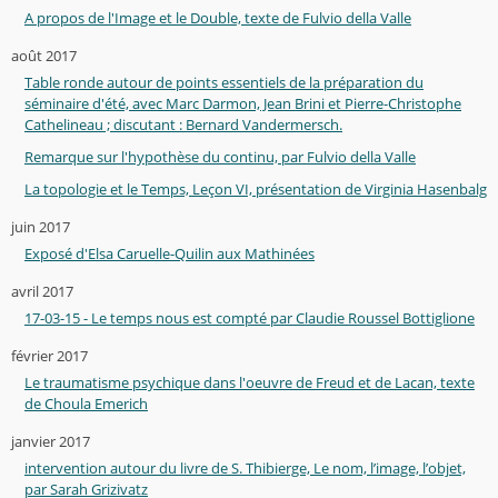
A propos de l'Image et le Double, texte de Fulvio della Valle
août 2017
Table ronde autour de points essentiels de la préparation du
séminaire d'été, avec Marc Darmon, Jean Brini et Pierre-Christophe
Cathelineau ; discutant : Bernard Vandermersch.
Remarque sur l'hypothèse du continu, par Fulvio della Valle
La topologie et le Temps, Leçon VI, présentation de Virginia Hasenbalg
juin 2017
Exposé d'Elsa Caruelle-Quilin aux Mathinées
avril 2017
17-03-15 - Le temps nous est compté par Claudie Roussel Bottiglione
février 2017
Le traumatisme psychique dans l'oeuvre de Freud et de Lacan, texte
de Choula Emerich
janvier 2017
intervention autour du livre de S. Thibierge, Le nom, l’image, l’objet,
par Sarah Grizivatz