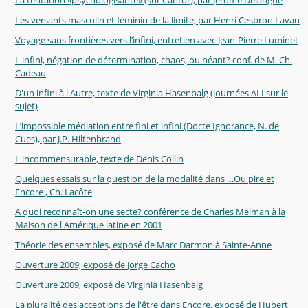
Les versants masculin et féminin de la limite, par Henri Cesbron Lavau
Voyage sans frontières vers l’infini, entretien avec Jean-Pierre Luminet
L'infini, négation de détermination, chaos, ou néant? conf. de M. Ch.
Cadeau
D'un infini à l'Autre, texte de Virginia Hasenbalg (journées ALI sur le
sujet)
L’impossible médiation entre fini et infini (Docte Ignorance, N. de
Cues), par J.P. Hiltenbrand
L'incommensurable, texte de Denis Collin
Quelques essais sur la question de la modalité dans …Ou pire et
Encore , Ch. Lacôte
A quoi reconnaît-on une secte? conférence de Charles Melman à la
Maison de l'Amérique latine en 2001
Théorie des ensembles, exposé de Marc Darmon à Sainte-Anne
Ouverture 2009, exposé de Jorge Cacho
Ouverture 2009, exposé de Virginia Hasenbalg
La pluralité des acceptions de l'être dans Encore, exposé de Hubert