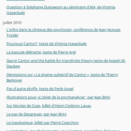
Question à Stéphane Dugowson au séminaire d'été, de Virginia
Hasenbalg
juillet 2010
L'infini dans la clinique des psychoses, conférence de Jean-Jacques
Tyzsler
Pourquoi Cantor?, texte de Virginia Hasenbalg
La bascule délirante, texte de Pierre Arel
Georg Cantor and the battle for transfinite theory texte de Joseph W.
Dauben
Digressions sur « Le drame subjectif de Cantor », texte de Thierry
Berkover
Pas d'autre étoffe, texte de Perle Israel
Illustrations pour «L’objet de la psychanalyse", par Jean Brini
Sur Nicolas de Cues, billet d'Henri Cesbron Lavau
Le pas de Desargues, par Jean Brini
Le topologique, billet par Pierre Coerchon
La tentation «psychologisante» (sur Cantor), par Jerôme Delangue