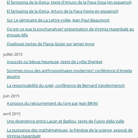
El fantasma de la lógica, texte d'Arturo de la Pava Ossa (en espagnol)
El fantasma de la lógica, Arturo de la Pava (texte en espagnol)
Sur Le séminaire de La Lettre volée, Jean-Paul Beaumont
Qu'est-ce que la psychanalyse? présentation de Virginia Hasenbalg au
groupe Alfa
Quelques textes de Flavia Goian sur James Joyce
juillet 2015
Insuccès ou bévue heureuse, texte de Lydia Shenker
Sommes-nous des anthropophages modernes? conférence d'Angela
jesuino
La responsabilité du sujet, conférence de Bernard Vandermersch
juin 2015
A propos du retournement du tore par Jean BRINI
avril 2015
Une divergence entre Lacan et Badiou, texte de Fulvio della Valle
La puissance des mathématiques, la frénésie de la science, exposé de
Virginia Hasenbalg