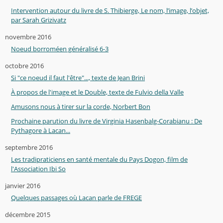
Intervention autour du livre de S. Thibierge, Le nom, l’image, l’objet,
par Sarah Grizivatz
novembre 2016
Noeud borroméen généralisé 6-3
octobre 2016
Si "ce noeud il faut l'être"..., texte de Jean Brini
À propos de l'image et le Double, texte de Fulvio della Valle
Amusons nous à tirer sur la corde, Norbert Bon
Prochaine parution du livre de Virginia Hasenbalg-Corabianu : De
Pythagore à Lacan...
septembre 2016
Les tradipraticiens en santé mentale du Pays Dogon, film de
l'Association Ibi So
janvier 2016
Quelques passages où Lacan parle de FREGE
décembre 2015