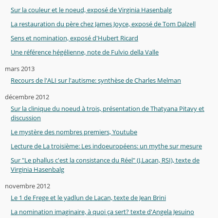
Sur la couleur et le noeud, exposé de Virginia Hasenbalg
La restauration du père chez James Joyce, exposé de Tom Dalzell
Sens et nomination, exposé d'Hubert Ricard
Une référence hégélienne, note de Fulvio della Valle
mars 2013
Recours de l'ALI sur l'autisme: synthèse de Charles Melman
décembre 2012
Sur la clinique du noeud à trois, présentation de Thatyana Pitavy et
discussion
Le mystère des nombres premiers, Youtube
Lecture de La troisième: Les indoeuropéens: un mythe sur mesure
Sur "Le phallus c'est la consistance du Réel" (J.Lacan, RSI), texte de
Virginia Hasenbalg
novembre 2012
Le 1 de Frege et le yadlun de Lacan, texte de Jean Brini
La nomination imaginaire, à quoi ça sert? texte d'Angela Jesuino