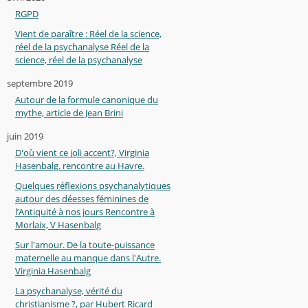
RGPD
Vient de paraître : Réel de la science,
réel de la psychanalyse Réel de la
science, réel de la psychanalyse
septembre 2019
Autour de la formule canonique du
mythe, article de Jean Brini
juin 2019
D'où vient ce joli accent?, Virginia
Hasenbalg. rencontre au Havre.
Quelques réflexions psychanalytiques
autour des déesses féminines de
l’Antiquité à nos jours Rencontre à
Morlaix, V Hasenbalg
Sur l'amour. De la toute-puissance
maternelle au manque dans l'Autre.
Virginia Hasenbalg
La psychanalyse, vérité du
christianisme ?, par Hubert Ricard