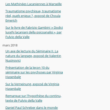
Les Mathinées Lacaniennes à Marseille
Traumatisme psychique, traumatisme
réel, quels enjeux ?, exposé de Choula
Emerich
Sur le livre de Fabrizio Gambini :« Dodici
luoghi lacaniani della psicoanalisi », par
Fulvio della Valle
mars 2018
Un axe de lecture du Séminaire II. La
nature du langage, exposé de Valentin
Nusinovici
Présentation de la leçon 10 du
séminaire sur les psychoses par Virginia
Hasenbalg
Sur la Verneinung, exposé de Virginia
Hasenbalg
Remarque sur l'hypothèse du continu,
texte de Fulvio della Valle
Daniel Paul Schreber dans le monde