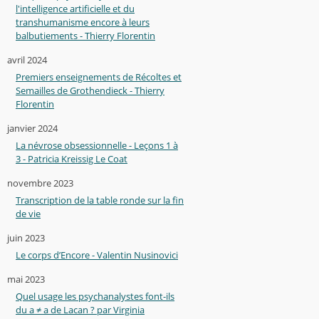
l'intelligence artificielle et du
transhumanisme encore à leurs
balbutiements - Thierry Florentin
avril 2024
Premiers enseignements de Récoltes et
Semailles de Grothendieck - Thierry
Florentin
janvier 2024
La névrose obsessionnelle - Leçons 1 à
3 - Patricia Kreissig Le Coat
novembre 2023
Transcription de la table ronde sur la fin
de vie
juin 2023
Le corps d’Encore - Valentin Nusinovici
mai 2023
Quel usage les psychanalystes font-ils
du a ≠ a de Lacan ? par Virginia