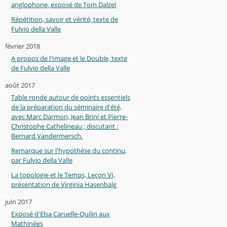
anglophone, exposé de Tom Dalzel
Répétition, savoir et vérité, texte de
Fulvio della Valle
février 2018
A propos de l'Image et le Double, texte
de Fulvio della Valle
août 2017
Table ronde autour de points essentiels
de la préparation du séminaire d'été,
avec Marc Darmon, Jean Brini et Pierre-
Christophe Cathelineau ; discutant :
Bernard Vandermersch.
Remarque sur l'hypothèse du continu,
par Fulvio della Valle
La topologie et le Temps, Leçon VI,
présentation de Virginia Hasenbalg
juin 2017
Exposé d'Elsa Caruelle-Quilin aux
Mathinées