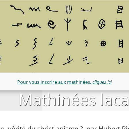
Pour vous inscrire aux mathinées,
cliquez ici
Mathinées lac
e, vérité du christianisme ?, par Hubert R