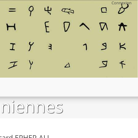
Connexion
aniennes
icard EPHEP-ALI