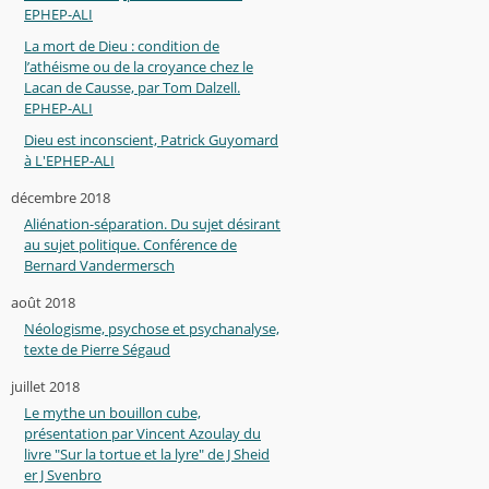
EPHEP-ALI
La mort de Dieu : condition de
l’athéisme ou de la croyance chez le
Lacan de Causse, par Tom Dalzell.
EPHEP-ALI
Dieu est inconscient, Patrick Guyomard
à L'EPHEP-ALI
décembre 2018
Aliénation-séparation. Du sujet désirant
au sujet politique. Conférence de
Bernard Vandermersch
août 2018
Néologisme, psychose et psychanalyse,
texte de Pierre Ségaud
juillet 2018
Le mythe un bouillon cube,
présentation par Vincent Azoulay du
livre "Sur la tortue et la lyre" de J Sheid
er J Svenbro