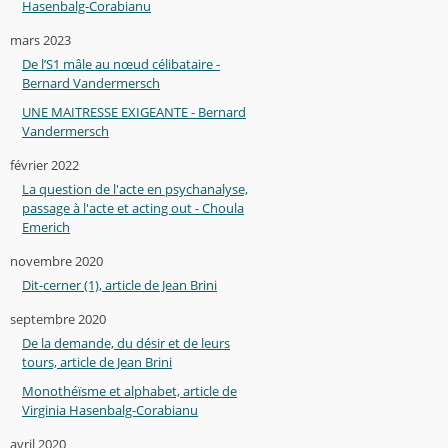
Hasenbalg-Corabianu
mars 2023
De l’S1 mâle au nœud célibataire -
Bernard Vandermersch
UNE MAITRESSE EXIGEANTE - Bernard
Vandermersch
février 2022
La question de l'acte en psychanalyse,
passage à l'acte et acting out - Choula
Emerich
novembre 2020
Dit-cerner (1), article de Jean Brini
septembre 2020
De la demande, du désir et de leurs
tours, article de Jean Brini
Monothéïsme et alphabet, article de
Virginia Hasenbalg-Corabianu
avril 2020