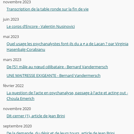
novembre 2023
Transcription de la table ronde sur la fin de vie
juin 2023
Le corps d’Encore - Valentin Nusinovici
mai 2023
Quel usage les psychanalystes font-ils du a ≠ a de Lacan ? par Virginia
Hasenbalg-Corabianu
mars 2023
De l’S1 mâle au nœud célibataire - Bernard Vandermersch
UNE MAITRESSE EXIGEANTE - Bernard Vandermersch
février 2022
La question de l'acte en psychanalyse, passage à l'acte et acting out -
Choula Emerich
novembre 2020
Dit-cerner (1), article de Jean Brini
septembre 2020
De la demande, du désir et de leurs tours, article de Jean Brini