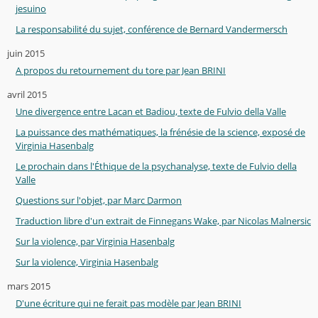
jesuino
La responsabilité du sujet, conférence de Bernard Vandermersch
juin 2015
A propos du retournement du tore par Jean BRINI
avril 2015
Une divergence entre Lacan et Badiou, texte de Fulvio della Valle
La puissance des mathématiques, la frénésie de la science, exposé de
Virginia Hasenbalg
Le prochain dans l'Éthique de la psychanalyse, texte de Fulvio della
Valle
Questions sur l'objet, par Marc Darmon
Traduction libre d'un extrait de Finnegans Wake, par Nicolas Malnersic
Sur la violence, par Virginia Hasenbalg
Sur la violence, Virginia Hasenbalg
mars 2015
D'une écriture qui ne ferait pas modèle par Jean BRINI