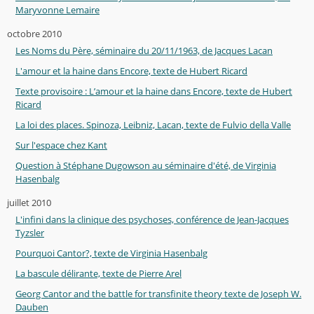
Maryvonne Lemaire
octobre 2010
Les Noms du Père, séminaire du 20/11/1963, de Jacques Lacan
L'amour et la haine dans Encore, texte de Hubert Ricard
Texte provisoire : L’amour et la haine dans Encore, texte de Hubert
Ricard
La loi des places. Spinoza, Leibniz, Lacan, texte de Fulvio della Valle
Sur l'espace chez Kant
Question à Stéphane Dugowson au séminaire d'été, de Virginia
Hasenbalg
juillet 2010
L'infini dans la clinique des psychoses, conférence de Jean-Jacques
Tyzsler
Pourquoi Cantor?, texte de Virginia Hasenbalg
La bascule délirante, texte de Pierre Arel
Georg Cantor and the battle for transfinite theory texte de Joseph W.
Dauben