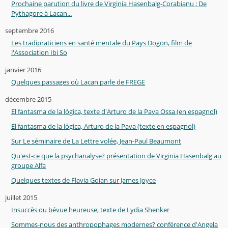
Prochaine parution du livre de Virginia Hasenbalg-Corabianu : De
Pythagore à Lacan...
septembre 2016
Les tradipraticiens en santé mentale du Pays Dogon, film de
l'Association Ibi So
janvier 2016
Quelques passages où Lacan parle de FREGE
décembre 2015
El fantasma de la lógica, texte d'Arturo de la Pava Ossa (en espagnol)
El fantasma de la lógica, Arturo de la Pava (texte en espagnol)
Sur Le séminaire de La Lettre volée, Jean-Paul Beaumont
Qu'est-ce que la psychanalyse? présentation de Virginia Hasenbalg au
groupe Alfa
Quelques textes de Flavia Goian sur James Joyce
juillet 2015
Insuccès ou bévue heureuse, texte de Lydia Shenker
Sommes-nous des anthropophages modernes? conférence d'Angela