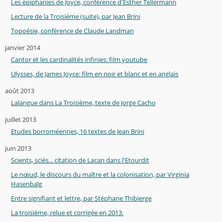
Les épiphanies de Joyce, conférence d'Esther Tellermann
Lecture de la Troisième (suite), par Jean Brini
Topoésie, conférence de Claude Landman
janvier 2014
Cantor et les cardinalités infinies: film youtube
Ulysses, de James Joyce: film en noir et blanc et en anglais
août 2013
Lalangue dans La Troisième, texte de Jorge Cacho
juillet 2013
Etudes borroméennes, 16 textes de Jean Brini
juin 2013
Scients, sciés... citation de Lacan dans l'Etourdit
Le nœud, le discours du maître et la colonisation, par Virginia
Hasenbalg
Entre signifiant et lettre, par Stéphane Thibierge
La troisième, relue et corrigée en 2013.