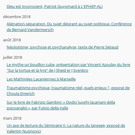
Dieu est inconscient, Patrick Guyomard à L'EPHEP-ALI
décembre 2018
Aliénation-séparation. Du sujet désirant au sujet politique. Conférence
de Bernard Vandermersch
août 2018
Néologisme, psychose et psychanalyse, texte de Pierre Ségaud
juillet 2018
Le mythe un bouillon cube, présentation par Vincent Azoulay du livre
"Sur la tortue et la lyre" de J Sheid er J Svenbro
Les Mathinées Lacaniennes à Marseille
Traumatisme psychique, traumatisme réel, quels enjeux ?, exposé de
Choula Emerich
Sur le livre de Fabrizio Gambini :« Dodici luoghi lacaniani della
psicoanalisi », par Fulvio della Valle
mars 2018
Un axe de lecture du Séminaire II. La nature du langage, exposé de
Valentin Nusinovici