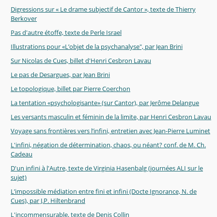
Digressions sur « Le drame subjectif de Cantor », texte de Thierry
Berkover
Pas d'autre étoffe, texte de Perle Israel
Illustrations pour «L’objet de la psychanalyse", par Jean Brini
Sur Nicolas de Cues, billet d'Henri Cesbron Lavau
Le pas de Desargues, par Jean Brini
Le topologique, billet par Pierre Coerchon
La tentation «psychologisante» (sur Cantor), par Jerôme Delangue
Les versants masculin et féminin de la limite, par Henri Cesbron Lavau
Voyage sans frontières vers l’infini, entretien avec Jean-Pierre Luminet
L'infini, négation de détermination, chaos, ou néant? conf. de M. Ch.
Cadeau
D'un infini à l'Autre, texte de Virginia Hasenbalg (journées ALI sur le
sujet)
L’impossible médiation entre fini et infini (Docte Ignorance, N. de
Cues), par J.P. Hiltenbrand
L'incommensurable, texte de Denis Collin