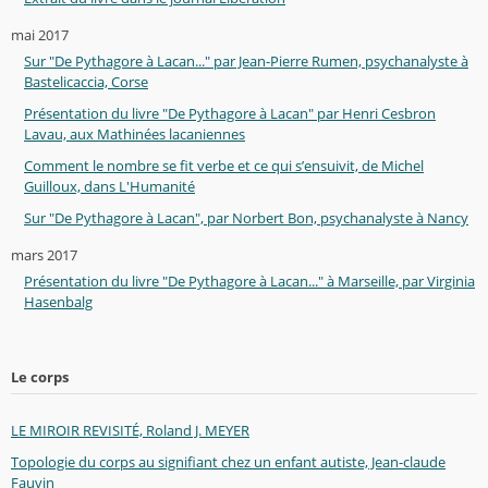
mai 2017
Sur "De Pythagore à Lacan..." par Jean-Pierre Rumen, psychanalyste à
Bastelicaccia, Corse
Présentation du livre "De Pythagore à Lacan" par Henri Cesbron
Lavau, aux Mathinées lacaniennes
Comment le nombre se fit verbe et ce qui s’ensuivit, de Michel
Guilloux, dans L'Humanité
Sur "De Pythagore à Lacan", par Norbert Bon, psychanalyste à Nancy
mars 2017
Présentation du livre "De Pythagore à Lacan..." à Marseille, par Virginia
Hasenbalg
Le corps
LE MIROIR REVISITÉ, Roland J. MEYER
Topologie du corps au signifiant chez un enfant autiste, Jean-claude
Fauvin